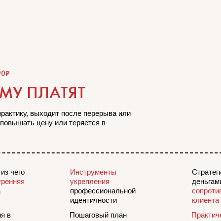
90₽
МУ ПЛАТЯТ
практику, выходит после перерыва или
 повышать цену или теряется в
из чего
Инструменты
Стратег
тренняя
укрепления
деньгам
а
профессиональной
сопроти
идентичности
клиента
я в
Пошаговый план
Практич