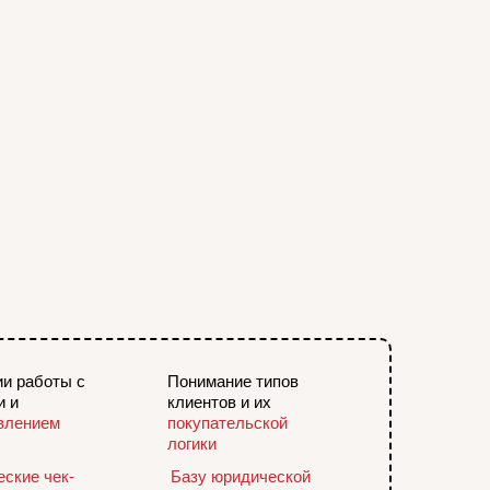
ии работы с
Понимание типов
и и
клиентов и их
влением
покупательской
логики
еские чек-
Базу юридической